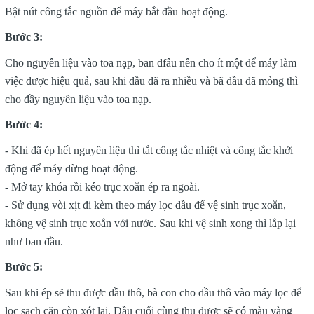
Bật nút công tắc nguồn để máy bắt đầu hoạt động.
Bước 3:
Cho nguyên liệu vào toa nạp, ban đfâu nên cho ít một để máy làm
việc được hiệu quả, sau khi dầu đã ra nhiều và bã dầu đã mỏng thì
cho đầy nguyên liệu vào toa nạp.
Bước 4:
- Khi đã ép hết nguyên liệu thì tắt công tắc nhiệt và công tắc khởi
động để máy dừng hoạt động.
- Mở tay khóa rồi kéo trục xoắn ép ra ngoài.
- Sử dụng vòi xịt đi kèm theo máy lọc dầu để vệ sinh trục xoắn,
không vệ sinh trục xoắn với nước. Sau khi vệ sinh xong thì lắp lại
như ban đầu.
Bước 5:
Sau khi ép sẽ thu được dầu thô, bà con cho dầu thô vào máy lọc để
lọc sạch cặn còn xót lại. Dầu cuối cùng thu được sẽ có màu vàng