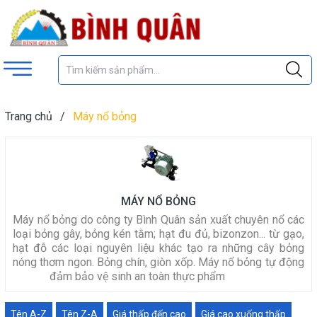
Trang chủ
/
Máy nổ bỏng
MÁY NỔ BỎNG
Máy nổ bỏng do công ty Bình Quân sản xuất chuyên nổ các
loại bỏng gây, bỏng kén tằm; hạt đu đủ, bizonzon... từ gạo,
hạt đỗ các loại nguyên liệu khác tạo ra những cây bỏng
nóng thơm ngon. Bỏng chín, giòn xốp. Máy nổ bỏng tự động
đảm bảo vệ sinh an toàn thực phẩm
Tên A-Z
Tên Z-A
Giá thấp đến cao
Giá cao xuống thấp