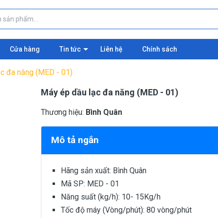
Cửa hàng
Tin tức
Liên hệ
Chính sách
c đa năng (MED - 01)
Máy ép dầu lạc đa năng (MED - 01)
Thương hiệu:
Bình Quân
Mô tả ngắn
Hãng sản xuất: Bình Quân
Mã SP: MED - 01
Năng suất (kg/h): 10- 15Kg/h
Tốc độ máy (Vòng/phút): 80 vòng/phút