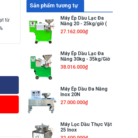
Sản phẩm tương tự
Máy Ép Dầu Lạc Đa
ạt từ
Năng 20 - 25kg/giờ (
8%
phiên bản mới)
27.162.000₫
Máy Ép Dầu Lạc Đa
Năng 30kg - 35kg/Giờ
(MED - 35)
38.016.000₫
Máy Ép Dầu Đa Năng
Inox 20N
27.000.000₫
Máy Lọc Dầu Thực Vật
25 Inox
32.400.000₫