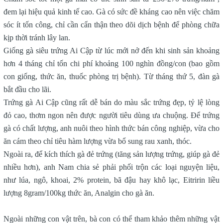
đem lại hiệu quả kinh tế cao. Gà có sức đề kháng cao nên việc chăm
sóc ít tốn công, chỉ cần cẩn thận theo dõi dịch bệnh để phòng chữa
kịp thời tránh lây lan.
Giống gà siêu trứng Ai Cập từ lúc mới nở đến khi sinh sản khoảng
hơn 4 tháng chỉ tốn chi phí khoảng 100 nghìn đồng/con (bao gồm
con giống, thức ăn, thuốc phòng trị bệnh). Từ tháng thứ 5, đàn gà
bắt đầu cho lãi.
Trứng gà Ai Cập cũng rất dễ bán do màu sắc trứng đẹp, tỷ lệ lòng
đỏ cao, thơm ngon nên được người tiêu dùng ưa chuộng. Để trứng
gà có chất lượng, anh nuôi theo hình thức bán công nghiệp, vừa cho
ăn cám theo chỉ tiêu hàm lượng vừa bổ sung rau xanh, thóc.
Ngoài ra, để kích thích gà đẻ trứng (tăng sản lượng trứng, giúp gà đẻ
nhiều hơn), anh Nam chia sẻ phải phối trộn các loại nguyện liệu,
như lúa, ngô, khoai, 2% protein, bã đậu hay khô lạc, Eitririn liều
lượng 8gram/100kg thức ăn, Analgin cho gà ăn.
Ngoài những con vật trên, bà con có thể tham khảo thêm những vật