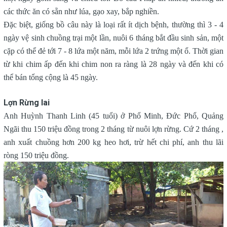
các thức ăn có sẵn như lúa, gạo xay, bắp nghiền.
Đặc biệt, giống bồ câu này là loại rất ít dịch bệnh, thường thì 3 - 4
ngày vệ sinh chuồng trại một lần, nuôi 6 tháng bắt đầu sinh sản, một
cặp có thể đẻ tới 7 - 8 lứa một năm, mỗi lứa 2 trứng một ổ. Thời gian
từ khi chim ấp đến khi chim non ra ràng là 28 ngày và đến khi có
thể bán tổng cộng là 45 ngày.
Lợn Rừng lai
Anh Huỳnh Thanh Linh (45 tuổi) ở Phổ Minh, Đức Phổ, Quảng
Ngãi thu 150 triệu đồng trong 2 tháng từ nuôi lợn rừng. Cứ 2 tháng ,
anh xuất chuồng hơn 200 kg heo hơi, trừ hết chi phí, anh thu lãi
ròng 150 triệu đồng.