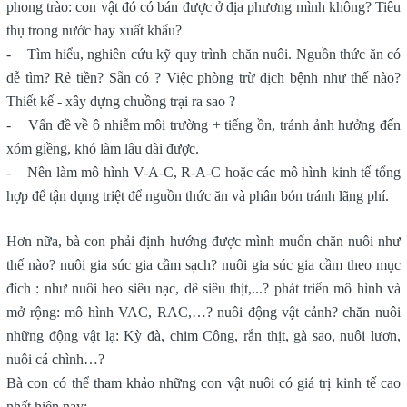
phong trào: con vật đó có bán được ở địa phương mình không? Tiêu
thụ trong nước hay xuất khẩu?
- Tìm hiểu, nghiên cứu kỹ quy trình chăn nuôi. Nguồn thức ăn có
dễ tìm? Rẻ tiền? Sẵn có ? Việc phòng trừ dịch bệnh như thế nào?
Thiết kế - xây dựng chuồng trại ra sao ?
- Vấn đề về ô nhiễm môi trường + tiếng ồn, tránh ảnh hưởng đến
xóm giềng, khó làm lâu dài được.
- Nên làm mô hình V-A-C, R-A-C hoặc các mô hình kinh tế tổng
hợp để tận dụng triệt để nguồn thức ăn và phân bón tránh lãng phí.
Hơn nữa, bà con phải định hướng được mình muốn chăn nuôi như
thế nào? nuôi gia súc gia cầm sạch? nuôi gia súc gia cầm theo mục
đích : như nuôi heo siêu nạc, dê siêu thịt,...? phát triển mô hình và
mở rộng: mô hình VAC, RAC,…? nuôi động vật cảnh? chăn nuôi
những động vật lạ: Kỳ đà, chim Công, rắn thịt, gà sao, nuôi lươn,
nuôi cá chình…?
Bà con có thể tham khảo những con vật nuôi có giá trị kinh tế cao
nhất hiện nay: