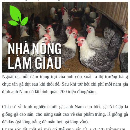
Ngoài ra, mỗi năm trang trại của anh còn xuất ra thị trường hàng
chục tấn gà thịt sau khi thôi đẻ. Sau khi trừ hết chi phí mỗi năm gia
đình anh Nam có lãi bình quân 700 triệu đồng/năm.
Chia sẻ về kinh nghiệm nuôi gà, anh Nam cho biết, gà Ai Cập là
giống gà cao sản, cho năng suất cao về sản phẩm trứng, là giống gà
đẻ dày (gà lông trắng đẻ mắn hơn gà lông vằn).
Chăm sóc tốt một gà mái có thể sinh sản từ 250-270 trứng/năm ,