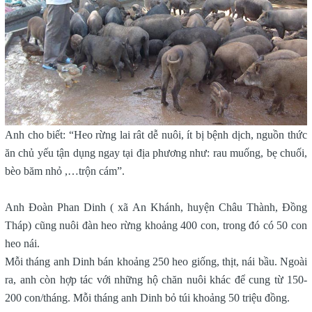
Anh cho biết: “Heo rừng lai rât dễ nuôi, ít bị bệnh dịch, nguồn thức
ăn chủ yếu tận dụng ngay tại địa phương như: rau muống, bẹ chuối,
bèo băm nhỏ ,…trộn cám”.
Anh Đoàn Phan Dinh ( xã An Khánh, huyện Châu Thành, Đồng
Tháp) cũng nuôi đàn heo rừng khoảng 400 con, trong đó có 50 con
heo nái.
Mỗi tháng anh Dinh bán khoảng 250 heo giống, thịt, nái bầu. Ngoài
ra, anh còn hợp tác với những hộ chăn nuôi khác để cung từ 150-
200 con/tháng. Mỗi tháng anh Dinh bỏ túi khoảng 50 triệu đồng.