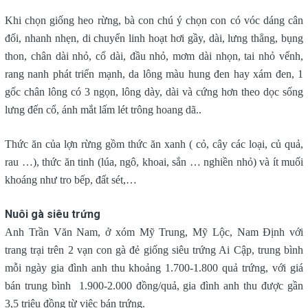
Khi chọn giống heo rừng, bà con chú ý chọn con có vóc dáng cân
đối, nhanh nhẹn, di chuyển linh hoạt hơi gầy, dài, lưng thẳng, bụng
thon, chân dài nhỏ, cổ dài, đầu nhỏ, mơm dài nhọn, tai nhỏ vểnh,
rang nanh phát triển mạnh, da lông màu hung đen hay xám đen, 1
gốc chân lông có 3 ngọn, lông dày, dài và cứng hơn theo dọc sống
lưng đến cổ, ánh mắt lấm lét trông hoang dã..
Thức ăn của lợn rừng gồm thức ăn xanh ( cỏ, cây các loại, củ quả,
rau …), thức ăn tinh (lúa, ngô, khoai, sắn … nghiền nhỏ) và ít muối
khoáng như tro bếp, đất sét,…
Nuôi gà siêu trứng
Anh Trần Văn Nam, ở xóm Mỹ Trung, Mỹ Lộc, Nam Định với
trang trại trên 2 vạn con gà đẻ giống siêu trứng Ai Cập, trung bình
mỗi ngày gia đình anh thu khoảng 1.700-1.800 quả trứng, với giá
bán trung bình 1.900-2.000 đồng/quả, gia đình anh thu được gần
3,5 triệu đồng từ việc bán trứng.