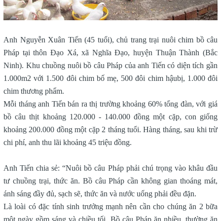
Anh Nguyễn Xuân Tiến (45 tuổi), chủ trang trại nuôi chim bồ câu
Pháp tại thôn Đạo Xá, xã Nghĩa Đạo, huyện Thuận Thành (Bắc
Ninh). Khu chuồng nuôi bồ câu Pháp của anh Tiến có diện tích gần
1.000m2 với 1.500 đôi chim bố mẹ, 500 đôi chim hậubị, 1.000 đôi
chim thương phẩm.
Mỗi tháng anh Tiến bán ra thị trường khoảng 60% tổng đàn, với giá
bồ câu thịt khoảng 120.000 - 140.000 đồng một cặp, con giống
khoảng 200.000 đồng một cặp 2 tháng tuổi. Hàng tháng, sau khi trừ
chi phí, anh thu lãi khoảng 45 triệu đồng.
Anh Tiến chia sẻ: “Nuôi bồ câu Pháp phải chú trọng vào khâu đầu
tư chuồng trại, thức ăn. Bồ câu Pháp cần không gian thoáng mát,
ánh sáng đầy đủ, sạch sẽ, thức ăn và nước uống phải đều đặn.
Là loài có đặc tính sinh trưởng mạnh nên cần cho chúng ăn 2 bữa
một ngày gồm sáng và chiều tối. Bồ câu Pháp ăn nhiều, thường ăn