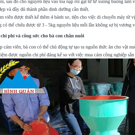
uôi, sau đó cho nguyên liệu vào toa nạp rồi gạt từ từ xuống buồng là
đẹp và đầy đủ thành phần dinh dưỡng cần thiết.
 viên được thiết kế thêm 4 bánh xe, tiện cho việc di chuyển máy từ vị 
g có thể chứa được từ 3 - 5kg nguyên liệu mỗi lần không sợ bị vương v
 chi phí và công sức cho bà con chăn nuôi
 cám viên, bà con có thể chủ động tự tạo ra nguồn thức ăn cho vật nu
kiệm được nguồn chi phí đáng kể so với việc mua cám công nghiệp sẵn c