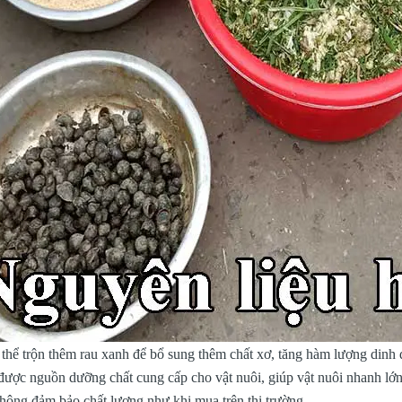
thể trộn thêm rau xanh để bổ sung thêm chất xơ, tăng hàm lượng dinh
được nguồn dưỡng chất cung cấp cho vật nuôi, giúp vật nuôi nhanh lớn
hông đảm bảo chất lượng như khi mua trên thị trường.