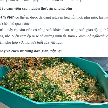
 ép cám viên cao, nguồn thức ăn phong phú
cám viên
có thể ép được đa dạng nguyên liệu hỗn hợp như ngô, lúa ngu
ơ chế nhỏ qua trước.
ẫu máy ép cám viên có công suất khác nhau, năng suất giao động từ 20
ông sức. Viên cám ép ra sẽ có đường kính từ 3mm - 5mm, độ ngắn/dài c
ám phù hợp với mọi lứa tuổi của vật nuôi.
máy và cách sử dụng đơn giản, tiện lợi