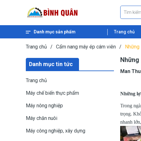
Danh mục sản phẩm
Trang chủ
Xem thêm
Máy ép dầu thực vật
Máy nghiền ngũ cốc
Máy nghiền cám
Máy băm gỗ
Máy băm xơ dừa
Máy băm cỏ
Máy băm chuối
Máy ép cám viên nổi
Máy ép cám viên
Trang chủ
/
Cẩm nang máy ép cám viên
/
Những 
Những 
Danh mục tin tức
Man Thu
Trang chủ
Máy chế biến thực phẩm
Những lợi
Máy nông nghiệp
Trong ngàn
trọng. Khô
Máy chăn nuôi
nhanh lớn,
Máy công nghiệp, xây dựng