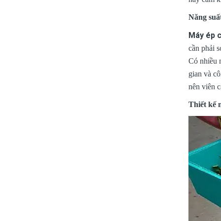
Năng suất
Máy ép 
cần phải s
Có nhiều m
gian và c
nên viên c
Thiết kế 