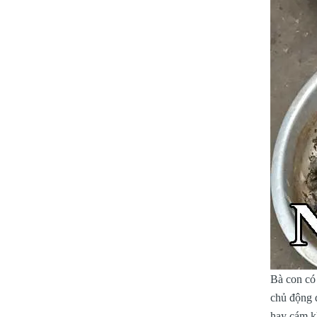
Bà con có 
chủ động 
hay cám k