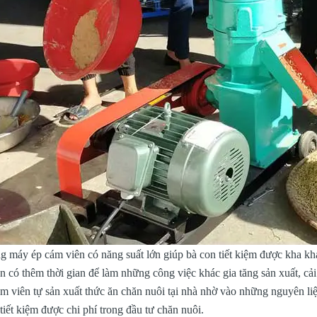
 máy ép cám viên có năng suất lớn giúp bà con tiết kiệm được kha khá
n có thêm thời gian để làm những công việc khác gia tăng sản xuất, cải 
 viên tự sản xuất thức ăn chăn nuôi tại nhà nhờ vào những nguyên liệu
tiết kiệm được chi phí trong đầu tư chăn nuôi.