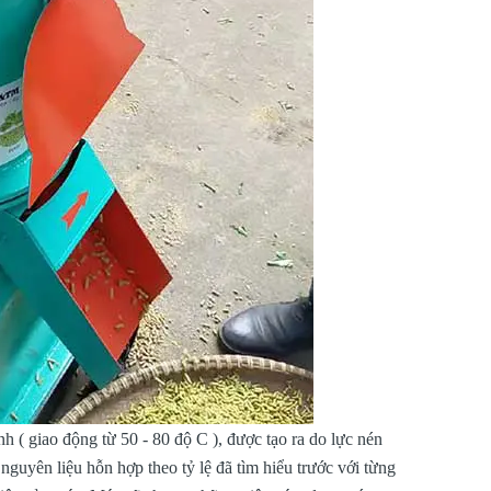
h ( giao động từ 50 - 80 độ C ), được tạo ra do lực nén
 nguyên liệu hỗn hợp theo tỷ lệ đã tìm hiểu trước với từng