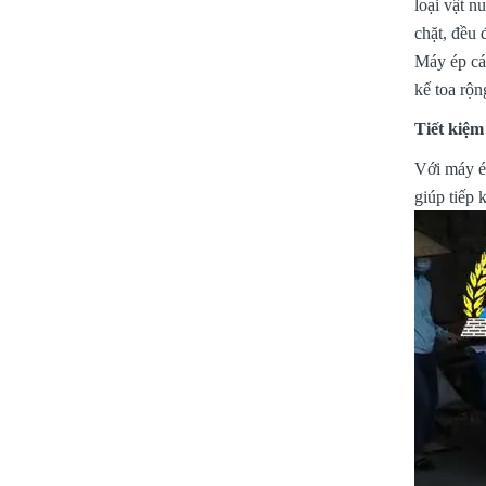
loại vật n
chặt, đều 
Máy ép cám
kế toa rộn
Tiết kiệm
Với máy ép
giúp tiếp 