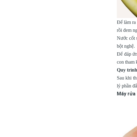
Để làm ra
rồi đem n
Nước cốt s
bột nghệ.
Để đáp ứn
con tham
Quy trìn
Sau khi th
lý phần đ
Máy rửa 