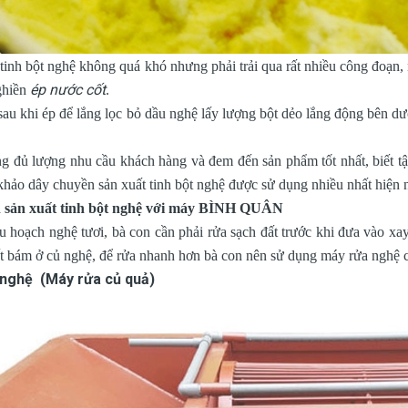
 tinh bột nghệ không quá khó nhưng phải trải qua rất nhiều công đoạn
ép nước cốt
ghiền
.
au khi ép để lắng lọc bỏ dầu nghệ lấy lượng bột dẻo lắng động bên dư
g đủ lượng nhu cầu khách hàng và đem đến sản phẩm tốt nhất, biết tận
 khảo
dây chuyền sản xuất tinh bột nghệ được sử dụng nhiều nhất hiện 
h sản xuất tinh bột nghệ với máy BÌNH QUÂN
u hoạch nghệ tươi, bà con cần phải rửa sạch đất trước khi đưa vào xay 
ất bám ở củ nghệ, để rửa nhanh hơn bà con nên sử dụng máy rửa nghệ 
nghệ (Máy rửa củ quả)