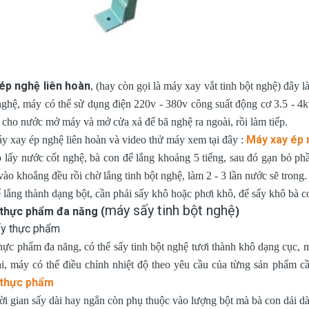
ép nghệ liên hoàn
, (hay còn gọi là máy xay vắt tinh bột nghệ) đây 
nghệ, máy có thể sử dụng điện 220v - 380v công suất động cơ 3.5 - 4
 cho nước mở máy và mở cửa xả để bã nghệ ra ngoài, rồi làm tiếp.
Máy xay ép 
áy xay ép nghệ liên hoàn và video thử máy xem tại đây :
p lấy nước cốt nghệ, bà con để lắng khoảng 5 tiếng, sau đó gạn bỏ ph
ào khoắng đều rồi chờ lắng tinh bột nghệ, làm 2 - 3 lần nước sẽ trong.
ể lắng thành dạng bột, cần phải sấy khô hoặc phơi khô, để sấy khô bà
máy sấy tinh bột nghệ
thực phẩm đa năng (
)
hực phẩm đa năng, có thể sấy tinh bột nghệ tươi thành khô dạng cục, 
i, máy có thể điều chỉnh nhiệt độ theo yêu cầu của từng sản phẩm cầ
 thực phẩm
i gian sấy dài hay ngắn còn phụ thuộc vào lượng bột mà bà con dải dà