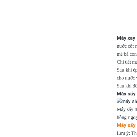
Máy xay 
nước cốt 
mẻ bà con
Chi tiết m
Sau khi é
cho nước v
Sau khi đ
Máy sấy 
Máy sấy t
hồng ngoạ
Máy sấy
Lưu ý: Thờ