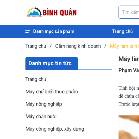
Danh mục sản phẩm
Trang chủ
Xem thêm
Máy ép dầu thực vật
Máy nghiền ngũ cốc
Máy nghiền cám
Máy băm gỗ
Máy băm xơ dừa
Máy băm cỏ
Máy băm chuối
Máy ép cám viên nổi
Máy ép cám viên
Trang chủ
/
Cẩm nang kinh doanh
/
Máy làm tinh 
Máy làm
Danh mục tin tức
Phạm Vă
Trang chủ
Tinh bột 
Máy chế biến thực phẩm
để chữa c
Máy nông nghiệp
Trước lượn
Máy chăn nuôi
Máy công nghiệp, xây dựng