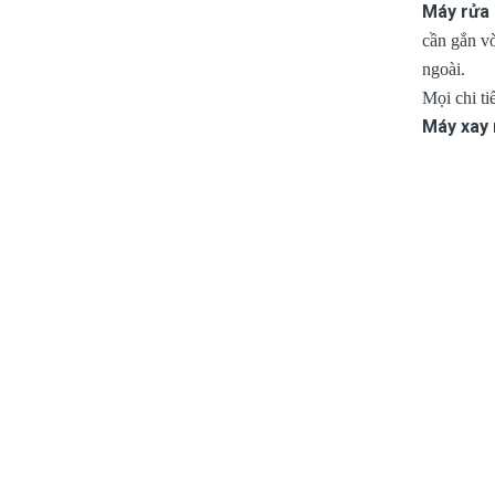
Máy rửa
cần gắn v
ngoài.
Mọi chi ti
Máy xay 