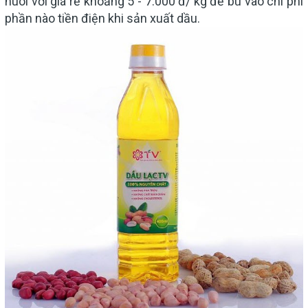
nuôi với giá rẻ khoảng 5 - 7.000 đ/ kg để bù vào chi phí
phần nào tiền điện khi sản xuất dầu.