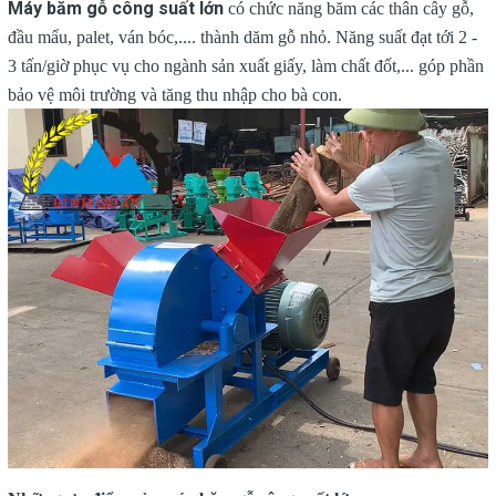
Máy băm gỗ công suất lớn
có chức năng băm các thân cây gỗ,
đầu mẩu, palet, ván bóc,.... thành dăm gỗ nhỏ. Năng suất đạt tới 2 -
3 tấn/giờ phục vụ cho ngành sản xuất giấy, làm chất đốt,... góp phần
bảo vệ môi trường và tăng thu nhập cho bà con.