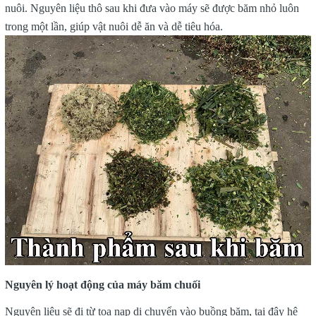
nuôi. Nguyên liệu thô sau khi đưa vào máy sẽ được băm nhỏ luôn
trong một lần, giúp vật nuôi dễ ăn và dễ tiêu hóa.
Nguyên lý hoạt động của máy băm chuối
Nguyên liệu sẽ đi từ toa nạp di chuyển vào buồng băm, tại đây hệ