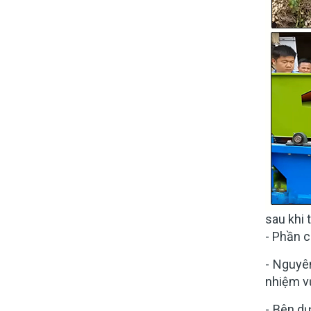
sau khi
- Phần c
- Nguyên
nhiệm vụ
- Bên dư