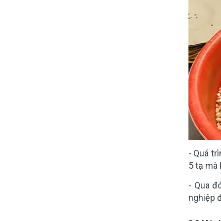
- Quá tr
5 tạ mà
- Qua đ
nghiệp 