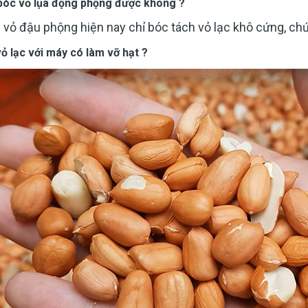
bóc vỏ lụa động phộng được không ?
 vỏ đậu phộng hiện nay chỉ bóc tách vỏ lạc khô cứng, c
vỏ lạc với máy có làm vỡ hạt ?