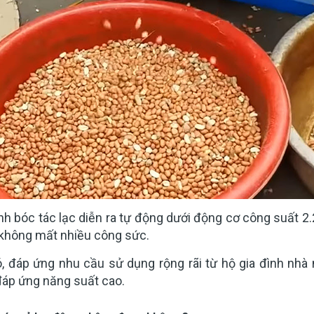
ình bóc tác lạc diễn ra tự động dưới động cơ công suất 2.
 không mất nhiều công sức.
ó, đáp ứng nhu cầu sử dụng rộng rãi từ hộ gia đình nhà
đáp ứng năng suất cao.