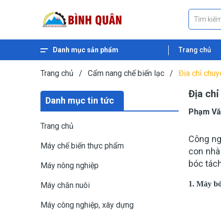
Danh mục sản phẩm
Trang chủ
Xem thêm
Máy ép dầu thực vật
Máy nghiền ngũ cốc
Máy nghiền cám
Máy băm gỗ
Máy băm xơ dừa
Máy băm cỏ
Máy băm chuối
Máy ép cám viên nổi
Máy ép cám viên
Trang chủ
/
Cẩm nang chế biến lạc
/
Địa chỉ chuy
Địa chỉ
Danh mục tin tức
Phạm Vă
Trang chủ
Công ng
Máy chế biến thực phẩm
con nhà
bóc tách
Máy nông nghiệp
1. Máy bóc
Máy chăn nuôi
Máy công nghiệp, xây dựng