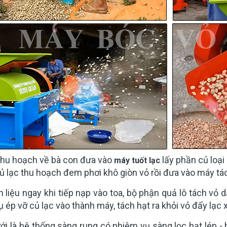
 thu hoạch về bà con đưa vào
lấy phần củ loại
máy tuốt lạc
ủ lạc thu hoạch đem phơi khô giòn vỏ rồi đưa vào máy tá
 liệu ngay khi tiếp nạp vào toa, bộ phận quả lô tách vỏ 
 ép vỡ củ lạc vào thành máy, tách hạt ra khỏi vỏ đẩy lạc
ới là hệ thống sàng rung có nhiệm vụ sàng lọc hạt lép - 