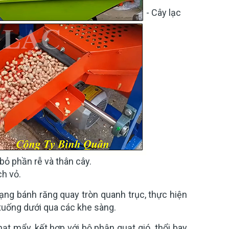
- Cây lạc
 bỏ phần rễ và thân cây.
ch vỏ.
dạng bánh răng quay tròn quanh trục, thực hiện
 xuống dưới qua các khe sàng.
hạt mẩy, kết hợp với bộ phận quạt gió thổi bay