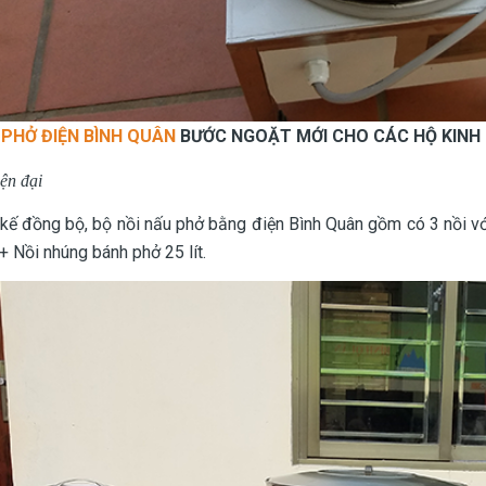
 PHỞ ĐIỆN BÌNH QUÂN
BƯỚC NGOẶT MỚI CHO CÁC HỘ KINH
iện đại
 kế đồng bộ, bộ nồi nấu phở bằng điện Bình Quân gồm có 3 nồi vớ
 + Nồi nhúng bánh phở 25 lít.