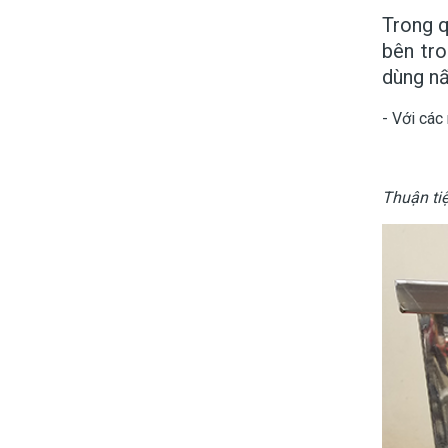
Trong q
bên tr
dùng nấ
- Với các
Thuận ti