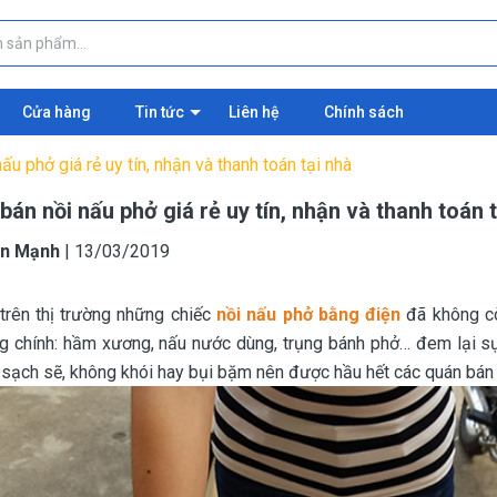
Cửa hàng
Tin tức
Liên hệ
Chính sách
nấu phở giá rẻ uy tín, nhận và thanh toán tại nhà
 bán nồi nấu phở giá rẻ uy tín, nhận và thanh toán 
n Mạnh
|
13/03/2019
trên thị trường những chiếc
nồi nấu phở bằng điện
đã không cò
g chính: hầm xương, nấu nước dùng, trụng bánh phở… đem lại s
ạch sẽ, không khói hay bụi bặm nên được hầu hết các quán bán p