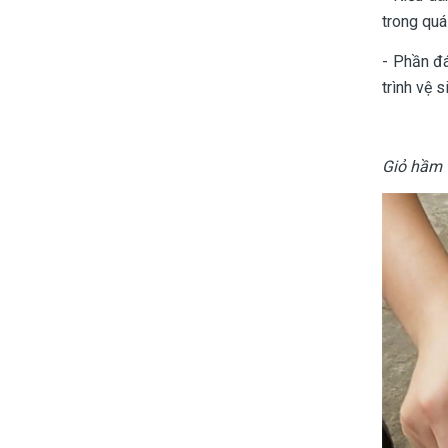
trong quá
- Phần đá
trình vệ s
Giỏ hầm t