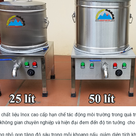
ế chất liệu Inox cao cấp hạn chế tác động môi trường trong quá t
không gian chuyên nghiệp và hiện đại đem đến độ tin tưởng cho
ng nhỏ gọn tăng độ sâu trong mỗi khoang nấu, giảm diện tích khô