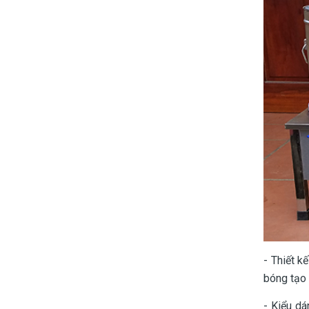
- Thiết k
bóng tạo 
- Kiểu dá