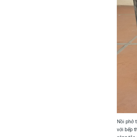
Nồi phở t
với bếp t