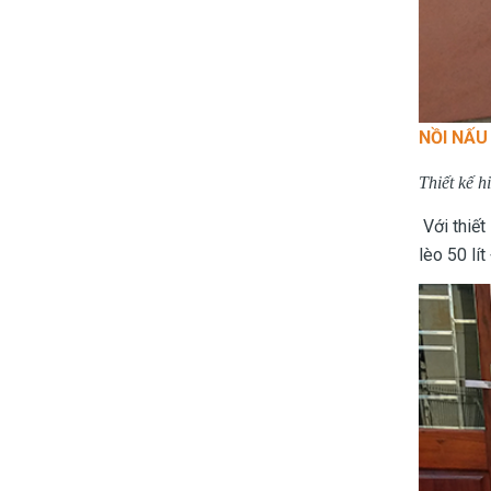
NỒI NẤU
Thiết kế h
Với thiết
lèo 50 lít