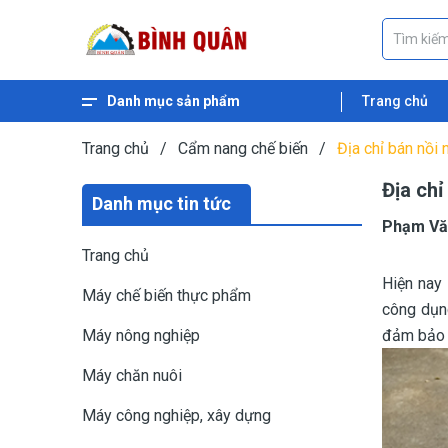
Danh mục sản phẩm
Trang chủ
Xem thêm
Máy ép dầu thực vật
Máy nghiền ngũ cốc
Máy nghiền cám
Máy băm gỗ
Máy băm xơ dừa
Máy băm cỏ
Máy băm chuối
Máy ép cám viên nổi
Máy ép cám viên
Trang chủ
/
Cẩm nang chế biến
/
Địa chỉ bán nồi 
Địa chỉ
Danh mục tin tức
Phạm Vă
Trang chủ
Hiện nay 
Máy chế biến thực phẩm
công dụn
Máy nông nghiệp
đảm bảo s
Máy chăn nuôi
Máy công nghiệp, xây dựng