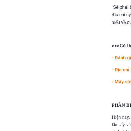
Sẽ phải b
địa chỉ 
hiểu về qu
>>>Có th
-
Đánh gi
-
Địa chỉ
-
Máy sấy
PHÂN B
Hiện nay,
lần sấy v