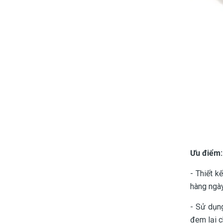
Ưu điểm:
- Thiết k
hàng ngày
- Sử dụng
đem lại c