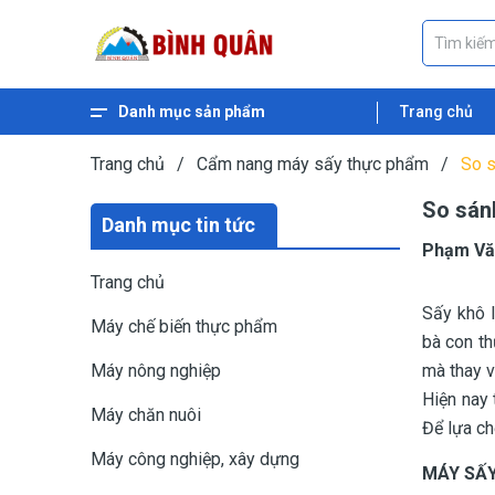
Danh mục sản phẩm
Trang chủ
Xem thêm
Máy ép dầu thực vật
Máy nghiền ngũ cốc
Máy nghiền cám
Máy băm gỗ
Máy băm xơ dừa
Máy băm cỏ
Máy băm chuối
Máy ép cám viên nổi
Máy ép cám viên
Trang chủ
/
Cẩm nang máy sấy thực phẩm
/
So s
So sán
Danh mục tin tức
Phạm Vă
Trang chủ
Sấy khô 
Máy chế biến thực phẩm
bà con th
Máy nông nghiệp
mà thay v
Hiện nay
Máy chăn nuôi
Để lựa ch
Máy công nghiệp, xây dựng
MÁY SẤY