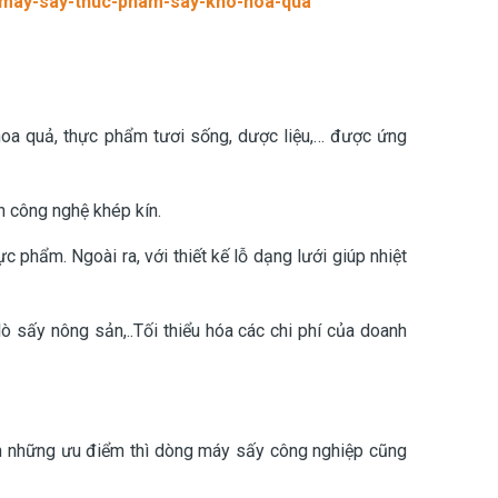
n/may-say-thuc-pham-say-kho-hoa-qua
 hoa quả, thực phẩm tươi sống, dược liệu,… được ứng
ên công nghệ khép kín.
 phẩm. Ngoài ra, với thiết kế lỗ dạng lưới giúp nhiệt
lò sấy nông sản,..
Tối thiểu hóa các chi phí của doanh
nh những ưu điểm thì dòng máy sấy công nghiệp cũng