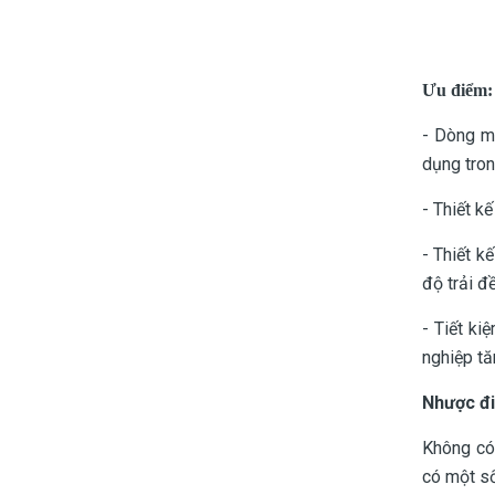
Ưu điểm:
- Dòng má
dụng tron
- Thiết k
- Thiết k
độ trải đ
- Tiết ki
nghiệp tă
Nhược đ
Không có 
có một số