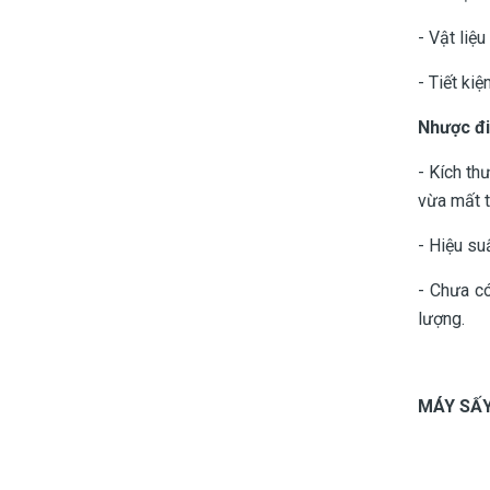
- Vật liệ
- Tiết ki
Nhược đ
- Kích th
vừa mất th
- Hiệu su
- Chưa có
lượng.
MÁY SẤ