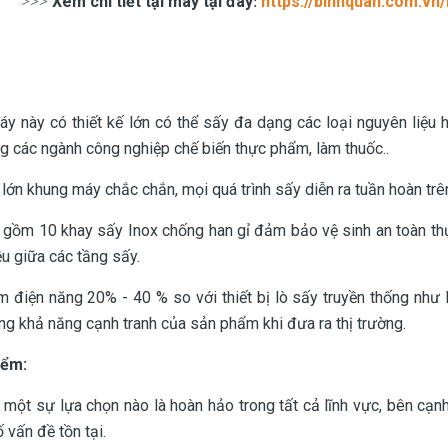
Xem chi tiết tại máy tại đây
https://binhquan.com.v
>>>
:
y này có thiết kế lớn có thể sấy đa dạng các loại nguyên liệu
g các ngành công nghiệp chế biến thực phẩm, làm thuốc..
ế lớn khung máy chắc chắn, mọi quá trình sấy diễn ra tuần hoàn tr
ế gồm 10 khay sấy Inox chống han gỉ đảm bảo vệ sinh an toàn thực
ều giữa các tầng sấy.
ệm điện năng 20% - 40 % so với thiết bị lò sấy truyền thống như 
ng khả năng cạnh tranh của sản phẩm khi đưa ra thị trường.
iểm:
một sự lựa chọn nào là hoàn hảo trong tất cả lĩnh vực, bên cạ
 vấn đề tồn tại.