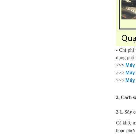
- Chi phí
dụng phổ b
Máy 
>>>
Máy 
>>>
Máy 
>>>
2. Cách s
2.1. Sấy 
Cá khô, m
hoặc phơi