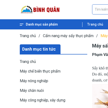
Danh mục sản phẩm
Trang chủ
Xem thêm
Máy ép dầu thực vật
Máy nghiền ngũ cốc
Máy nghiền cám
Máy băm gỗ
Máy băm xơ dừa
Máy băm cỏ
Máy băm chuối
Máy ép cám viên nổi
Máy ép cám viên
Trang chủ
/
Cẩm nang máy sấy thực phẩm
/
Máy 
Máy sấy
Danh mục tin tức
Phạm Vă
Trang chủ
Sấy khô t
Máy chế biến thực phẩm
Do đó, mộ
doanh, cơ
Máy nông nghiệp
Máy chăn nuôi
Máy công nghiệp, xây dựng