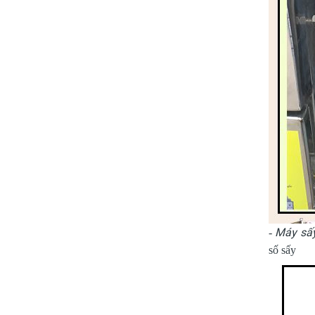
Máy sấy
-
số sấy