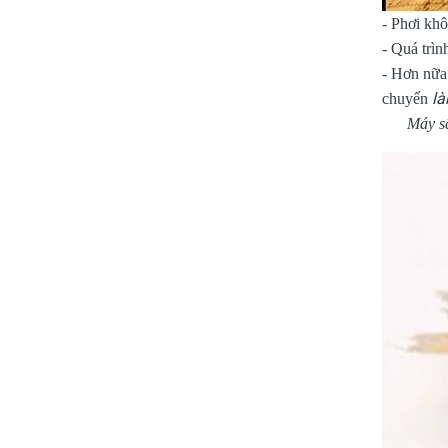
- Phơi khô
- Quá trìn
- Hơn nữa 
là
chuyển
Máy s