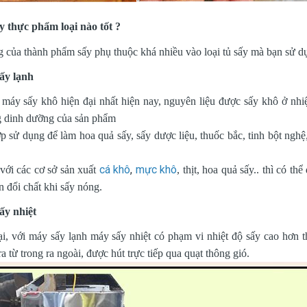
y thực phẩm loại nào tốt ?
g của thành phẩm sấy phụ thuộc khá nhiều vào loại tủ sấy mà bạn sử d
ấy lạnh
 máy sấy khô hiện đại nhất hiện nay, nguyên liệu được sấy khô ở nhi
 dinh dưỡng của sản phẩm
p sử dụng để làm hoa quả sấy, sấy dược liệu, thuốc bắc, tinh bột nghệ,
cá khô
,
mực khô
với các cơ sở sản xuất
, thịt, hoa quả sấy.. thì có th
n đổi chất khi sấy nóng.
ấy nhiệt
ại, với máy sấy lạnh máy sấy nhiệt có phạm vi nhiệt độ sấy cao hơn 
a từ trong ra ngoài, được hút trực tiếp qua quạt thông gió.