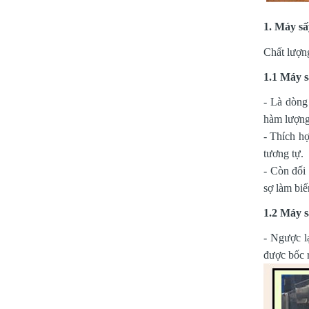
1. Máy sấ
Chất lượn
1.1 Máy s
- Là dòng
hàm lượng
- Thích hợ
tương tự.
- Còn đối 
sợ làm biế
1.2 Máy s
- Ngược l
được bốc r