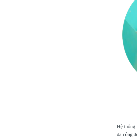
Hệ thống 
đa công d