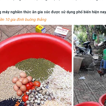
 máy nghiền thức ăn gia súc được sử dụng phổ biến hiện na
ền 10 gia đình buông thẳng