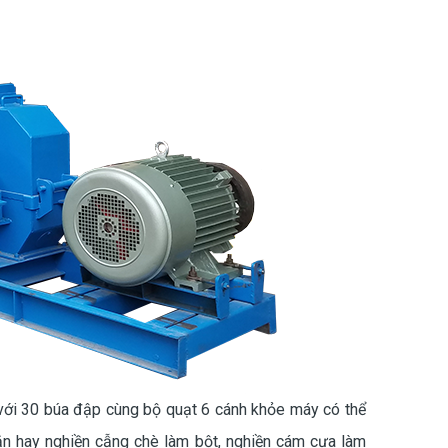
với 30 búa đập cùng bộ quạt 6 cánh khỏe máy có thể
sắn hay nghiền cẫng chè làm bột, nghiền cám cưa làm