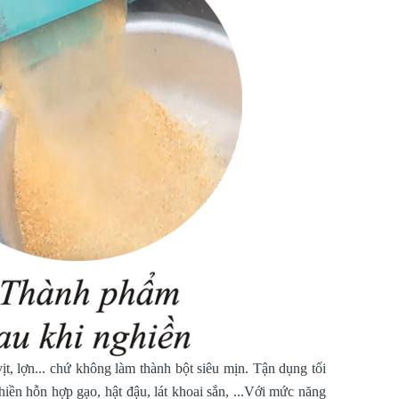
, lợn... chứ không làm thành bột siêu mịn. Tận dụng tối
ền hỗn hợp gạo, hật đậu, lát khoai sắn, ...Với mức năng