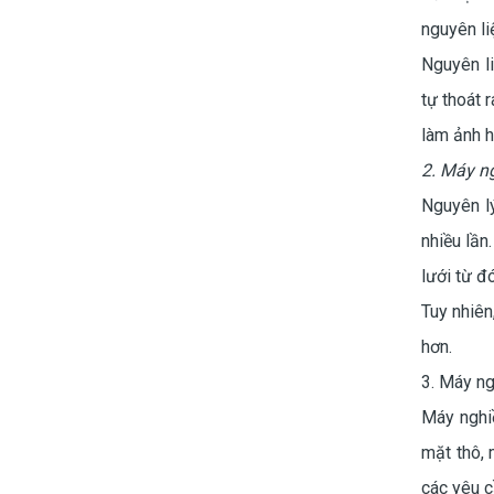
nguyên li
Nguyên l
tự thoát 
làm ảnh 
2. Máy n
Nguyên l
nhiều lần
lưới từ đ
Tuy nhiên
hơn.
3. Máy ng
Máy nghiề
mặt thô, 
các yêu c