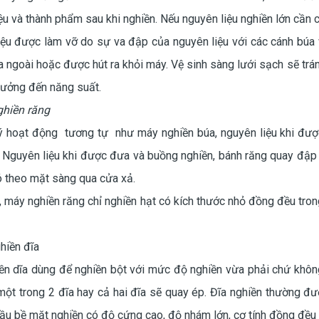
ệu và thành phẩm sau khi nghiền. Nếu nguyên liệu nghiền lớn cần c
iệu được làm vỡ do sự va đập của nguyên liệu với các cánh búa
ra ngoài hoặc được hút ra khỏi máy. Vệ sinh sàng lưới sạch sẽ trán
hưởng đến năng suất.
ghiền răng
ý hoạt động tương tự như máy nghiền búa, nguyên liệu khi đư
. Nguyên liệu khi được đưa và buồng nghiền, bánh răng quay đập l
ó theo mặt sàng qua cửa xả.
, máy nghiền răng chỉ nghiền hạt có kích thước nhỏ đồng đều tro
hiền đĩa
n dĩa dùng để nghiền bột với mức độ nghiền vừa phải chứ không
một trong 2 đĩa hay cả hai đĩa sẽ quay ép. Đĩa nghiền thường 
ầu bề mặt nghiền có độ cứng cao, độ nhám lớn, cơ tính đồng đều 