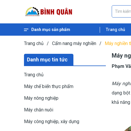
Danh mục sản phẩm
Trang chủ
Xem thêm
Máy ép dầu thực vật
Máy nghiền ngũ cốc
Máy nghiền cám
Máy băm gỗ
Máy băm xơ dừa
Máy băm cỏ
Máy băm chuối
Máy ép cám viên nổi
Máy ép cám viên
Trang chủ
/
Cẩm nang máy nghiền
/
Máy nghiền t
Máy ngh
Danh mục tin tức
Phạm Vă
Trang chủ
Máy nghi
Máy chế biến thực phẩm
dạng bột 
Máy nông nghiệp
khả năng t
Máy chăn nuôi
Máy công nghiệp, xây dựng