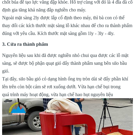
chốt búa để tạo lực văng đập khỏe. Hỗ trợ cùng với đó là 4 đĩa đà cố
định gia tăng khả năng đâp nghiền cho máy.
Ngoài mặt sàng 2ly được lắp cố định theo máy, thì bà con có thể
thay đổi các kích thước mặt sàng lỗ khác nhau để cho ra thành phẩm
đúng với yêu cầu. Kích thước mặt sàng gồm 1ly - 3ly - 4ly.
3. Cửa ra thành phẩm
Nguyên liệu sau khi đã được nghiền nhỏ chui qua được các lỗ mặt
sàng, sẽ được bộ phận quạt gió đẩy thành phẩm sang bên silo bầu
gió.
Tại đây, silo bầu gió có dạng hình ống trụ tròn dài sẽ đẩy phần khí
lên trên còn bột cám sẽ rơi xuống dưới. Vừa hạn chế bụi trong
quá trình máy hoạt động, vừa hạn chế hao hụt nguyên liệu