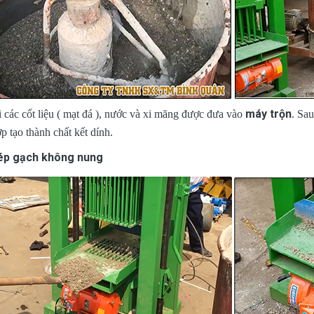
máy trộn
 các cốt liệu ( mạt đá ), nước và xi măng được đưa vào
. Sau
p tạo thành chất kết dính.
ép gạch không nung