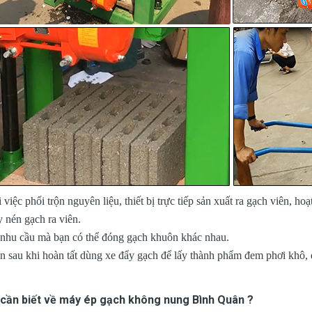
 việc phối trộn nguyên liệu, thiết bị trực tiếp sản xuất ra gạch viên, h
y nén gạch ra viên.
 nhu cầu mà bạn có thể đóng gạch khuôn khác nhau.
n sau khi hoàn tất dùng xe đẩy gạch để lấy thành phẩm đem phơi khô, 
u cần biết về máy ép gạch không nung Bình Quân ?