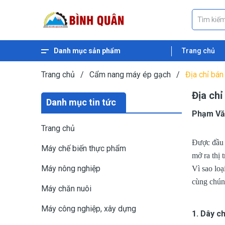
Danh mục sản phẩm
Trang chủ
Xem thêm
Máy ép dầu thực vật
Máy nghiền ngũ cốc
Máy nghiền cám
Máy băm gỗ
Máy băm xơ dừa
Máy băm cỏ
Máy băm chuối
Máy ép cám viên nổi
Máy ép cám viên
Trang chủ
/
Cẩm nang máy ép gạch
/
Địa chỉ bá
Địa ch
Danh mục tin tức
Phạm Vă
Trang chủ
Được đầu 
Máy chế biến thực phẩm
mở ra thị 
Máy nông nghiệp
Vì sao lo
cùng chúng
Máy chăn nuôi
Máy công nghiệp, xây dựng
1. Dây c