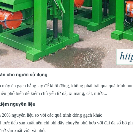
oàn cho người sử dụng
h máy ép gạch bằng tay để khởi động, không phải trải qua quá trình nu
iệu phổ biến dễ kiếm chủ yếu từ đá, xi măng, cát, nước...
 kiệm nguyên liệu
m 20% nguyên liệu so với các quá trình đóng gạch khác
ị trực tiếp sản xuất nên chi phí dây chuyền phù hợp với đại đa số bộ p
 sở sản xuất vừa và nhỏ.