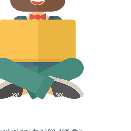
 cho năng suất đạt từ 3.000 - 4.000 viên/ca.