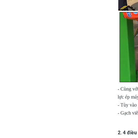
- Cùng với
lực ép má
- Tùy vào
- Gạch viê
2. 4 điề