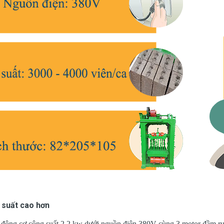
 suất cao hơn
động cơ công suất 2.2 kw dưới nguồn điện 380V cùng 3 motor đầm rung