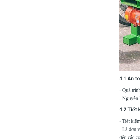
4.1 An t
- Quá trìn
- Nguyên l
4.2 Tiết
- Tiết kiệ
- Là đơn v
đến các cơ