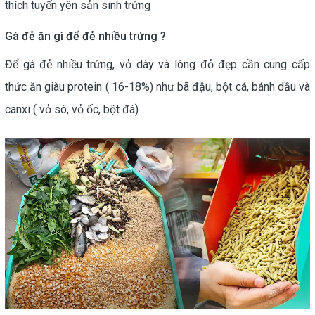
thích tuyến yên sản sinh trứng
Gà đẻ ăn gì để đẻ nhiều trứng ?
Để gà đẻ nhiều trứng, vỏ dày và lòng đỏ đẹp cần cung cấp
thức ăn giàu protein ( 16-18%) như bã đậu, bột cá, bánh dầu và
canxi ( vỏ sò, vỏ ốc, bột đá)