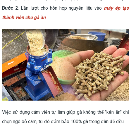
Bước 2
: Lần lượt cho hỗn hợp nguyên liệu vào
máy ép tạo
thành viên cho gà ăn
Việc sử dụng cám viên tự làm giúp gà không thể ''kén ăn'' chỉ
chọn ngô bỏ cám, từ đó đảm bảo 100% gà trong đàn đẻ đều