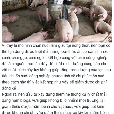
Vì đây là mô hình chăn nuôi làm giàu tại nông thôn, nên bạn có
thể tận dụng được triệt để những loại thức ăn có sẵn như rau
xanh, cám gạo, cám ngô,... kết hợp cùng với cám công nghiệp
để làm nguồn thức ăn đầy đủ chất dinh dưỡng cung cấp cho
vật nuôi. cách này tuy không giúp tăng trọng lượng của lợn như
tiêu chuẩn nuôi công nghiệp nhưng tính về chi phí chăn nuôi
theo cách này thì việc kết hợp như vậy sẽ giảm được chi phí
đáng kể.
Ngoài ra, nên đầu tư xây dựng thêm hệ thống xử lý chất thải
dạng hầm bioga, vừa giúp không bị ô nhiễm môi trường, lại
giảm thiểu được mầm bệnh cho vật nuôi, vừa giúp tiết kiệm
được khoản chi phí vừa giảm thiểu nguy cơ lây lan mầm bệnh