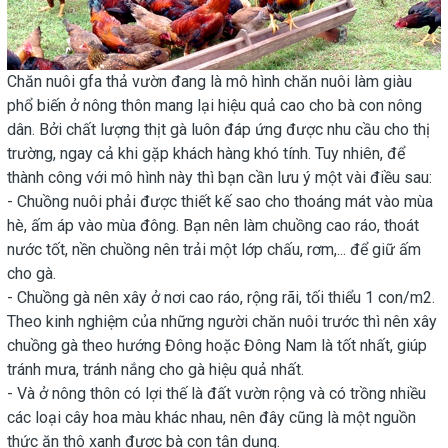
Chăn nuôi gfa thả vườn đang là mô hình chăn nuôi làm giàu
phổ biến ở nông thôn mang lại hiệu quả cao cho bà con nông
dân. Bởi chất lượng thịt gà luôn đáp ứng được nhu cầu cho thị
trường, ngay cả khi gặp khách hàng khó tính. Tuy nhiên, để
thành công với mô hình này thì bạn cần lưu ý một vài điều sau:
- Chuồng nuôi phải được thiết kế sao cho thoáng mát vào mùa
hè, ấm áp vào mùa đông. Bạn nên làm chuồng cao ráo, thoát
nước tốt, nền chuồng nên trải một lớp chấu, rơm,... để giữ ấm
cho gà.
- Chuồng gà nên xây ở nơi cao ráo, rộng rãi, tối thiểu 1 con/m2.
Theo kinh nghiệm của những người chăn nuôi trước thì nên xây
chuồng gà theo hướng Đông hoặc Đông Nam là tốt nhất, giúp
tránh mưa, tránh nắng cho gà hiệu quả nhất.
- Và ở nông thôn có lợi thế là đất vườn rộng và có trồng nhiều
các loại cây hoa màu khác nhau, nên đây cũng là một nguồn
thức ăn thô xanh được bà con tận dụng.