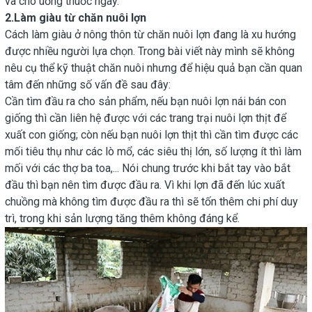
và cho uống thuốc ngay.
2.Làm giàu từ chăn nuôi lợn
Cách làm giàu ở nông thôn từ chăn nuôi lợn đang là xu hướng
được nhiều người lựa chọn. Trong bài viết này mình sẽ không
nêu cụ thể kỹ thuật chăn nuôi nhưng để hiệu quả bạn cần quan
tâm đến những số vấn đề sau đây:
Cần tìm đầu ra cho sản phẩm, nếu bạn nuôi lợn nái bán con
giống thì cần liên hệ được với các trang trại nuôi lợn thịt để
xuất con giống; còn nếu bạn nuôi lợn thịt thì cần tìm được các
mối tiêu thụ như các lò mổ, các siêu thị lớn, số lượng ít thì làm
mối với các thợ ba toa,... Nói chung trước khi bắt tay vào bắt
đầu thì bạn nên tìm được đầu ra. Vì khi lợn đã đến lúc xuất
chuồng mà không tìm được đầu ra thì sẽ tốn thêm chi phí duy
trì, trong khi sản lượng tăng thêm không đáng kể.