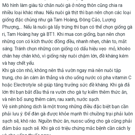
Mô hình làm giàu từ chăn nuôi gà ở nông thôn cũng chia ra
nhiều loại khác nhau. Nếu nuôi gà thịt thì bạn nên chọn các loại
giống đặc chủng như gà Tam Hoàng, Đông Cảo, Lượng
Phượng,... Nếu là nuôi gà lấy trứng thì bạn có thể chọn giống gà
ri, Tam Hoàng hay gà BT1. Khi mua con giống, bạn nên chọn
những con có kích thước đồng đều, nhanh nhẹn, chân to, mắt
sáng. Tránh chọn những con giống có dấu hiệu vẹo mỏ, khoèo
chân hay chân khô, vì giống này nuôi chậm lớn, đề kháng kém
và hay chết yểu.
Khi gà còn nhỏ, không nên thả vườn ngay mà nên nuôi tập
trung, cho ăn cám ăn thẳng và cho uống nước có pha vitamin C
hoặc Electrotyle sẽ giúp tăng trưởng sức đề kháng. Khi gà đã
lớn thì bạn bắt đầu thả ra vườn cho gà tự kiếm thêm thức ăn,
và nên bổ sung thêm cám, rau xanh, nước sạch.
Vệ sinh phòng dịch là một trong những điều đặc biệt bạn cần
phải lưu ý. Để đàn gà được khỏe mạnh thì chuồng trại phải luôn
sạch sẽ, khô ráo. Nguồn thức ăn, nuosc uống cho gà cũng phải
đảm bảo sạch sẽ. Khi gà có triệu chứng mắc bệnh cần cách ly