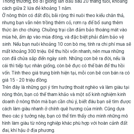
Thông thường, bò đi giống lần đầu sau 20 tháng tuổi, khoảng
cách giữa 2 lứa đẻ khoảng 1 năm.
Ở nông thôn có đất đồi, bãi rộng thì nuôi theo kiểu chăn thả,
nhưng bạn vẫn nên trồng thêm cỏ, rơm rạ để bổ sung thêm
thức ăn cho chúng. Chuồng trại cần đảm bảo thoáng mát vào
mùa hè, ấm áp vào mùa đông, và đặc biệt phải đảm bảo vệ
sinh. Nếu bạn nuôi khoảng 10 con bò mẹ, tính ra chi phí mua sẽ
mất khoảng 300 triệu. Để thu hồi vốn nhanh, nên mua những
con đã chửa sắp đến ngày sinh. Những con bê ra đời, nếu là
cái thì tiếp tục nhân giống, còn bê đực có thể bán để thu hồi
vốn. Tính theo giá trung bình hiện tại, mỗi con bê con bán ra có
giá 15 - 20 triệu đồng.
Trên đây là những gợi ý tìm hướng thoát nghèo và làm giàu tại
nông thôn, bạn có thể tham khảo và một số kinh nghiệm kinh
doanh ở nông thôn mà bạn cần chú ý, biết đâu bạn sẽ tìm được
cách làm giàu nhanh ở chính quê hương của mình. Cũng dựa
theo các ý tưởng này, bạn có thể tìm thấy cho mình những mô
hình làm giàu từ nông nghiệp khác phù hợp với hoàn cảnh đất
đai, khí hậu ở địa phương.