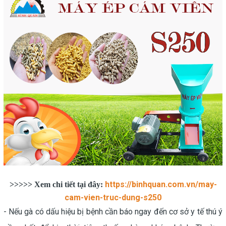
https://binhquan.com.vn/may-
>>>>> Xem chi tiết tại đây:
cam-vien-truc-dung-s250
- Nếu gà có dấu hiệu bị bệnh cần báo ngay đến cơ sở y tế thú ý