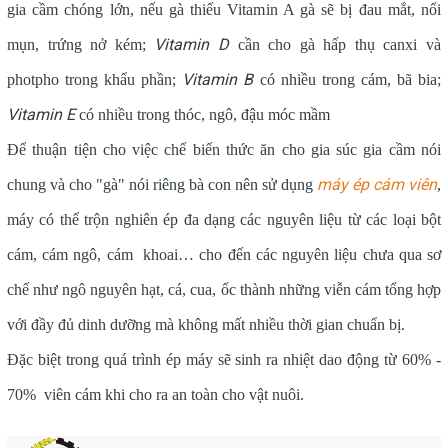
gia cầm chóng lớn, nếu gà thiếu Vitamin A gà sẽ bị đau mắt, nổi
Vitamin D
mụn, trứng nở kém;
cần cho gà hấp thụ canxi và
Vitamin B
photpho trong khẩu phần;
có nhiều trong cám, bã bia;
Vitamin E
có nhiều trong thóc, ngô, đậu móc mầm
Để thuận tiện cho việc chế biến thức ăn cho gia súc gia cầm nói
máy ép cám viên
chung và cho "gà" nói riêng bà con nên sử dụng
,
máy có thể trộn nghiên ép đa dạng các nguyên liệu từ các loại bột
cám, cám ngô, cám khoai… cho đến các nguyên liệu chưa qua sơ
chế như ngô nguyên hạt, cá, cua, ốc thành những viễn cám tổng hợp
với đầy đủ dinh dưỡng mà không mất nhiều thời gian chuẩn bị.
Đặc biệt trong quá trình ép máy sẽ sinh ra nhiệt dao động từ 60% -
70% viên cám khi cho ra an toàn cho vật nuôi.