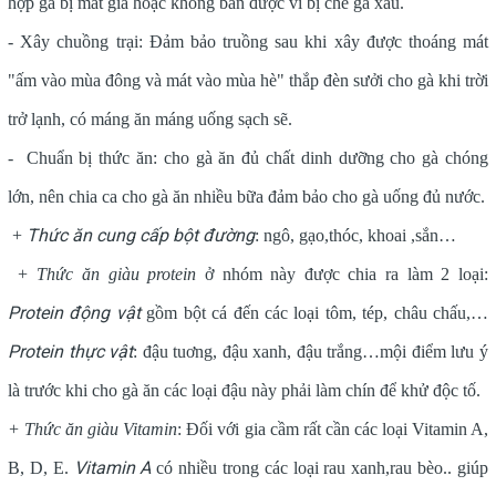
hợp gà bị mất giá hoặc không bán được vì bị chê gà xấu.
- Xây chuồng trại: Đảm bảo truồng sau khi xây được thoáng mát
"ấm vào mùa đông và mát vào mùa hè" thắp đèn sưởi cho gà khi trời
trở lạnh, có máng ăn máng uống sạch sẽ.
- Chuẩn bị thức ăn: cho gà ăn đủ chất dinh dưỡng cho gà chóng
lớn, nên chia ca cho gà ăn nhiều bữa đảm bảo cho gà uống đủ nước.
Thức ăn cung cấp
bột đường
+
: ngô, gạo,thóc, khoai ,sắn…
+ Thức ăn giàu protein
ở nhóm này được chia ra làm 2 loại:
Protein động vật
gồm bột cá đến các loại tôm, tép, châu chấu,…
Protein thực vật
: đậu tuơng, đậu xanh, đậu trắng…mội điểm lưu ý
là trước khi cho gà ăn các loại đậu này phải làm chín để khử độc tố.
+ Thức ăn giàu Vitamin
: Đối với gia cầm rất cần các loại Vitamin A,
Vitamin A
B, D, E.
có nhiều trong các loại rau xanh,rau bèo.. giúp