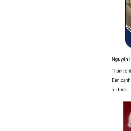
Nguyên l
Thành ph
Bên cạnh 
mì tôm..