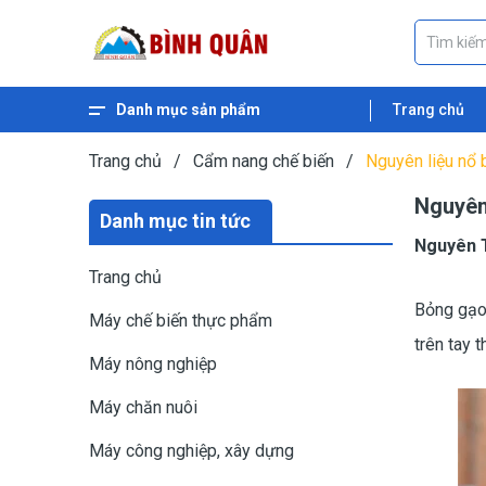
Danh mục sản phẩm
Trang chủ
Xem thêm
Máy ép dầu thực vật
Máy nghiền ngũ cốc
Máy nghiền cám
Máy băm gỗ
Máy băm xơ dừa
Máy băm cỏ
Máy băm chuối
Máy ép cám viên nổi
Máy ép cám viên
Trang chủ
/
Cẩm nang chế biến
/
Nguyên liệu nổ
Nguyên
Danh mục tin tức
Nguyên 
Trang chủ
Bỏng gạo 
Máy chế biến thực phẩm
trên tay 
Máy nông nghiệp
Máy chăn nuôi
Máy công nghiệp, xây dựng