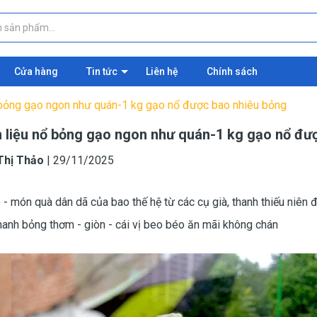
Cửa hàng
Tin tức
Liên hệ
Chính sách
 bỏng gạo ngon như quán-1 kg gạo nổ được bao nhiêu bỏng
 liệu nổ bỏng gạo ngon như quán-1 kg gạo nổ đư
Thị Thảo
|
29/11/2025
- món quà dân dã của bao thế hệ từ các cụ già, thanh thiếu niên 
thanh bỏng thơm - giòn - cái vị beo béo ăn mãi không chán