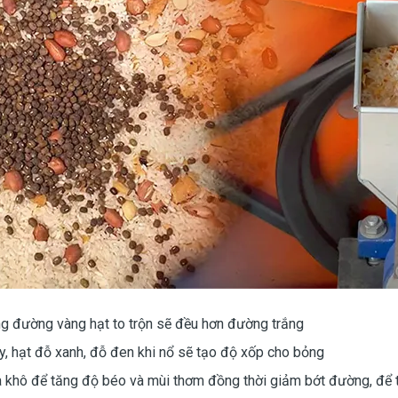
ng đường vàng hạt to trộn sẽ đều hơn đường trắng
y, hạt đỗ xanh, đỗ đen khi nổ sẽ tạo độ xốp cho bỏng
 khô để tăng độ béo và mùi thơm đồng thời giảm bớt đường, để 