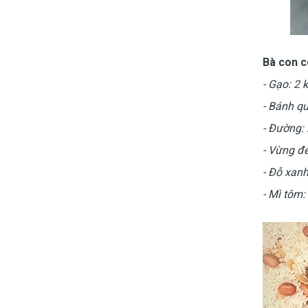
Bà con c
- Gạo: 2 
- Bánh qu
- Đường: 
- Vừng đe
- Đỗ xanh
- Mì tôm: