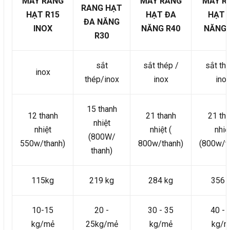
MÁY RANG
MÁY RANG
MÁY R
RANG HẠT
HẠT R15
HẠT ĐA
HẠT 
ĐA NĂNG
INOX
NĂNG R40
NĂNG 
R30
sắt
sắt thép /
sắt th
inox
thép/inox
inox
ino
15 thanh
12 thanh
21 thanh
21 th
nhiệt
nhiệt
nhiệt (
nhiệ
(800W/
550w/thanh)
800w/thanh)
(800w/t
thanh)
115kg
219 kg
284 kg
356 
10-15
20 -
30 - 35
40 - 
kg/mẻ
25kg/mẻ
kg/mẻ
kg/m