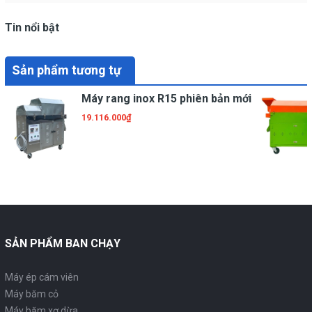
Tin nổi bật
Sản phẩm tương tự
Máy rang inox R15 phiên bản mới
19.116.000₫
SẢN PHẨM BAN CHẠY
Máy ép cám viên
Máy băm cỏ
Máy băm xơ dừa