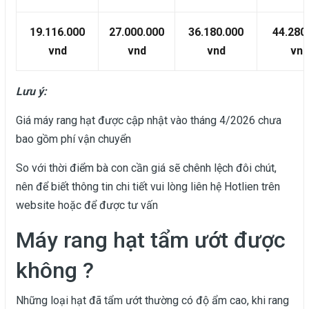
19.116.000
27.000.000
36.180.000
44.280
vnd
vnd
vnd
vnd
Lưu ý:
Giá máy rang hạt được cập nhật vào tháng 4/2026 chưa
bao gồm phí vận chuyển
So với thời điểm bà con cần giá sẽ chênh lệch đôi chút,
nên để biết thông tin chi tiết vui lòng liên hệ Hotlien trên
website hoặc để được tư vấn
Máy rang hạt tẩm ướt được
không ?
Những loại hạt đã tẩm ướt thường có độ ẩm cao, khi rang