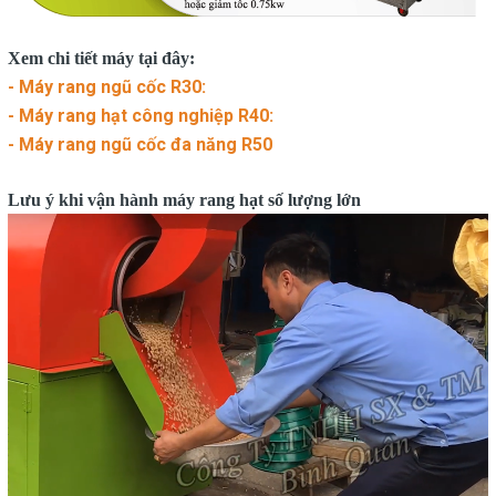
Xem chi tiết máy tại đây:
-
Máy rang ngũ cốc R30:
-
Máy rang hạt công nghiệp R40
:
-
Máy rang ngũ cốc đa năng R50
Lưu ý khi vận hành máy rang hạt số lượng lớn