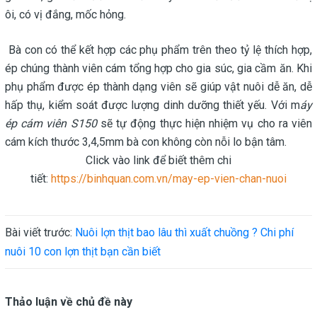
ôi, có vị đắng, mốc hỏng.
Bà con có thể kết hợp các phụ phẩm trên theo tỷ lệ thích hợp,
ép chúng thành viên cám tổng hợp cho gia súc, gia cầm ăn. Khi
phụ phẩm được ép thành dạng viên sẽ giúp vật nuôi dễ ăn, dễ
hấp thụ, kiểm soát được lượng dinh dưỡng thiết yếu. Với m
áy
ép cám viên S150
sẽ tự động thực hiện nhiệm vụ cho ra viên
cám kích thước 3,4,5mm bà con không còn nỗi lo bận tâm.
Click vào link để biết thêm chi
tiết:
https://binhquan.com.vn/may-ep-vien-chan-nuoi
Bài viết trước:
Nuôi lợn thịt bao lâu thì xuất chuồng ? Chi phí
nuôi 10 con lợn thịt bạn cần biết
Thảo luận về chủ đề này