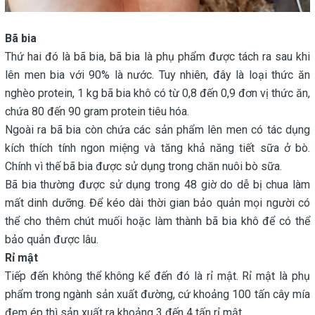
Bã bia
Thứ hai đó là bã bia, bã bia là phụ phẩm được tách ra sau khi
lên men bia với 90% là nước. Tuy nhiên, đây là loại thức ăn
nghèo protein, 1 kg bã bia khô có từ 0,8 đến 0,9 đơn vị thức ăn,
chứa 80 đến 90 gram protein tiêu hóa.
Ngoài ra bã bia còn chứa các sản phẩm lên men có tác dụng
kích thích tính ngon miệng và tăng khả năng tiết sữa ở bò.
Chính vì thế bã bia được sử dụng trong chăn nuôi bò sữa.
Bã bia thường được sử dụng trong 48 giờ do dễ bị chua làm
mất dinh dưỡng. Để kéo dài thời gian bảo quản mọi người có
thể cho thêm chút muối hoặc làm thành bã bia khô để có thể
bảo quản được lâu.
Rỉ mật
Tiếp đến không thể không kể đến đó là rỉ mật. Rỉ mật là phụ
phẩm trong ngành sản xuất đường, cứ khoảng 100 tấn cây mía
đem ép thì sản xuất ra khoảng 3 đến 4 tấn rỉ mật.