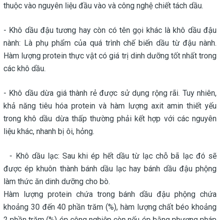
thuộc vào nguyên liệu đầu vào và công nghệ chiết tách dầu.
- Khô dầu đậu tương hay còn có tên gọi khác là khô dầu đậu
nành: Là phụ phẩm của quá trình chế biến dầu từ đậu nành.
Hàm lượng protein thực vật có giá trị dinh dưỡng tốt nhất trong
các khô dầu.
- Khô dầu dừa giá thành rẻ được sử dụng rộng rãi. Tuy nhiên,
khả năng tiêu hóa protein và hàm lượng axit amin thiết yếu
trong khô dầu dừa thấp thường phải kết hợp với các nguyên
liệu khác, nhanh bị ôi, hỏng.
- Khô dầu lạc: Sau khi ép hết dầu từ lạc chỗ bã lạc đó sẽ
được ép khuôn thành bánh dầu lạc hay bánh dầu đậu phộng
làm thức ăn dinh dưỡng cho bò.
Hàm lượng protein chứa trong bánh dầu đậu phộng chứa
khoảng 30 đến 40 phần trăm (%), hàm lượng chất béo khoảng
2 phần trăm (%) ép công nghiệp còn nếu ép bằng phương pháp