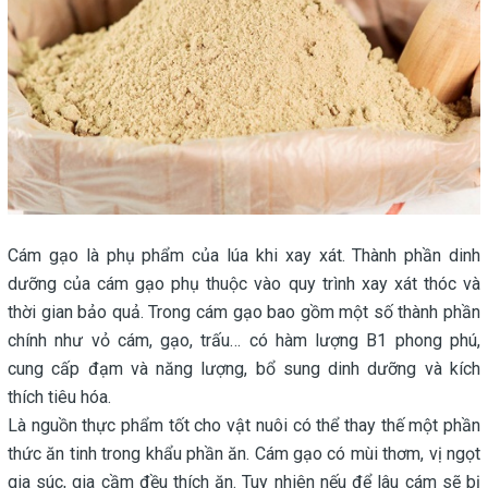
Cám gạo là phụ phẩm của lúa khi xay xát. Thành phần dinh
dưỡng của cám gạo phụ thuộc vào quy trình xay xát thóc và
thời gian bảo quả. Trong cám gạo bao gồm một số thành phần
chính như vỏ cám, gạo, trấu… có hàm lượng B1 phong phú,
cung cấp đạm và năng lượng, bổ sung dinh dưỡng và kích
thích tiêu hóa.
Là nguồn thực phẩm tốt cho vật nuôi có thể thay thế một phần
thức ăn tinh trong khẩu phần ăn. Cám gạo có mùi thơm, vị ngọt
gia súc, gia cầm đều thích ăn. Tuy nhiên nếu để lâu cám sẽ bị