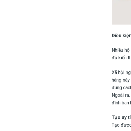
Điều kiệ
Nhiều hộ 
đủ kiến t
Xã hội ng
hàng này
đúng cách
Ngoài ra,
định ban 
Tạo uy t
Tạo được 