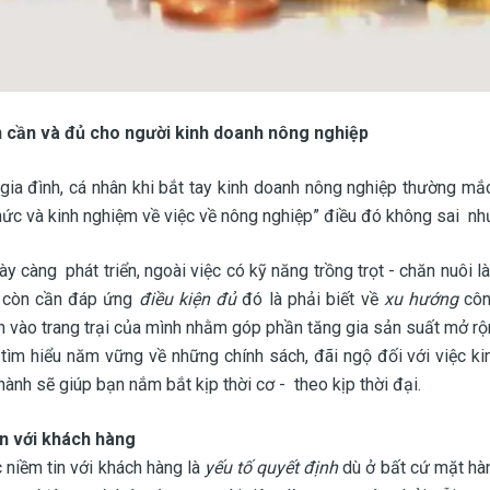
n cần và đủ cho người kinh doanh nông nghiệp
gia đình, cá nhân khi bắt tay kinh doanh nông nghiệp thường mắ
hức và kinh nghiệm về việc về nông nghiệp” điều đó không sai n
ày càng phát triển, ngoài việc có kỹ năng trồng trọt - chăn nuôi
 còn cần đáp ứng
điều kiện đủ
đó là phải biết về
xu hướng
côn
 vào trang trại của mình nhằm góp phần tăng gia sản suất mở rộn
 tìm hiểu năm vững về những chính sách, đãi ngộ đối với việc ki
hành sẽ giúp bạn nắm bắt kịp thời cơ - theo kịp thời đại.
ín với khách hàng
niềm tin với khách hàng là
yếu tố quyết định
dù ở bất cứ mặt hàn