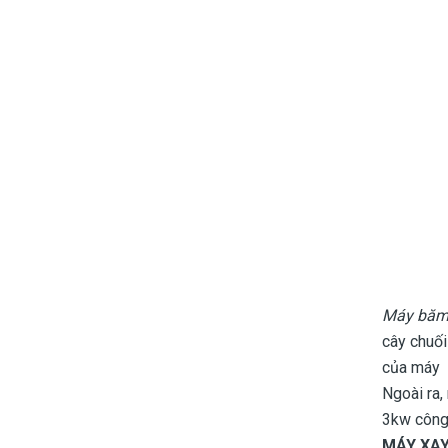
Máy băm
cây chuối
của máy b
Ngoài ra,
3kw công
MÁY XAY