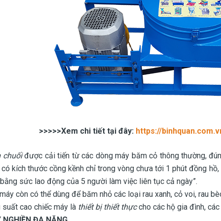
>>>>>Xem chi tiết tại đây:
https://binhquan.com.
 chuối
được cải tiến từ các dòng máy băm cỏ thông thường, đú
 có kích thước cồng kềnh chỉ trong vòng chưa tới 1 phút đồng hồ, 
ằng sức lao động của 5 người làm việc liên tục cả ngày”.
 máy còn có thể dùng để băm nhỏ các loại rau xanh, cỏ voi, rau 
 suất cao chiếc máy là
thiết bị thiết thực
cho các hộ gia đình, các 
 NGHIỀN ĐA NĂNG