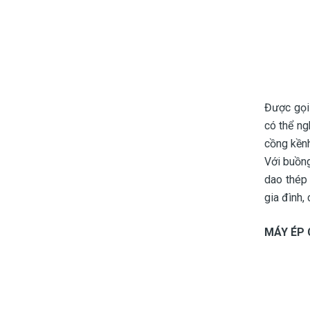
Được gọi
có thể ng
cồng kềnh
Với buồng
dao thép 
gia đình,
MÁY ÉP 