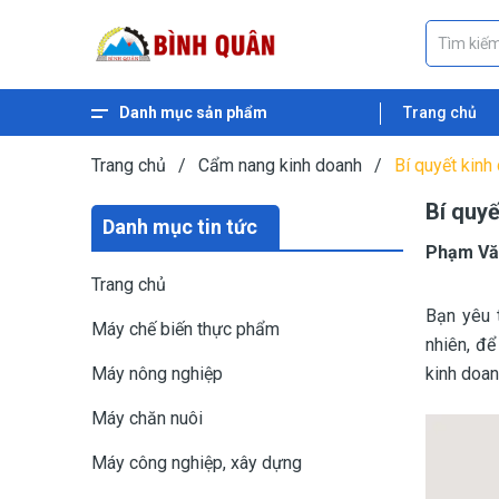
Danh mục sản phẩm
Trang chủ
Xem thêm
Máy ép dầu thực vật
Máy nghiền ngũ cốc
Máy nghiền cám
Máy băm gỗ
Máy băm xơ dừa
Máy băm cỏ
Máy băm chuối
Máy ép cám viên nổi
Máy ép cám viên
Trang chủ
/
Cẩm nang kinh doanh
/
Bí quyết kinh
Bí quyế
Danh mục tin tức
Phạm Vă
Trang chủ
Bạn yêu t
Máy chế biến thực phẩm
nhiên, để
Máy nông nghiệp
kinh doan
Máy chăn nuôi
Máy công nghiệp, xây dựng