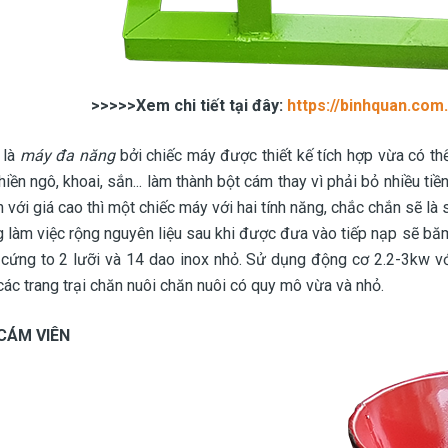
>>>>>Xem chi tiết tại đây:
https://binhquan.com
 là
máy đa năng
bởi chiếc máy được thiết kế tích hợp vừa có th
hiền ngô, khoai, sắn... làm thành bột cám thay vì phải bỏ nhiều t
 với giá cao thì một chiếc máy với hai tính năng, chắc chắn sẽ là
 làm việc rộng nguyên liệu sau khi được đưa vào tiếp nạp sẽ b
cứng to 2 lưỡi và 14 dao inox nhỏ. Sử dụng động cơ 2.2-3kw vớ
 các trang trại chăn nuôi chăn nuôi có quy mô vừa và nhỏ.
CÁM VIÊN