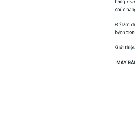
hàng
nôn
chức năng
Để làm đ
bệnh tron
Giới thi
MÁY BĂ