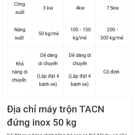
Công
3 kw
4kw
7.5kw
suất
Năng
100 - 150
200 -
50 kg/mẻ
suất
kg/mẻ
300 kg/mẻ
Dễ dàng
Dễ dàng di
di chuyển
chuyển
Khả
năng di
Cố định
(Lắp đặt 4
(Lắp đặt 4
chuyển
bánh xe)
bánh xe)
Địa chỉ máy trộn TACN
đứng inox 50 kg