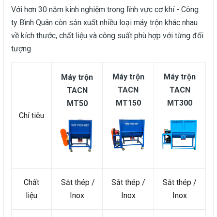
Với hơn 30 năm kinh nghiệm trong lĩnh vực cơ khí - Công
ty Bình Quân còn sản xuất nhiều loại máy trộn khác nhau
về kích thước, chất liệu và công suất phù hợp với từng đối
tượng
Máy trộn
Máy trộn
Máy trộn
TACN
TACN
TACN
MT150
MT300
MT50
Chỉ tiêu
Chất
Sắt thép /
Sắt thép /
Sắt thép /
liệu
Inox
Inox
Inox