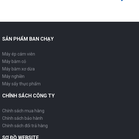
SẢN PHẨM BAN CHẠY
Máy ép cám viên
Máy băm cỏ
Máy băm xơ dừa
Máy nghiền
Máy sấy thực phẩm
CHÍNH SÁCH CÔNG TY
Chính sách mua hàng
Chính sách bảo hành
Chính sách đổi trả hàng
SƠ ĐỒ WEBSITE