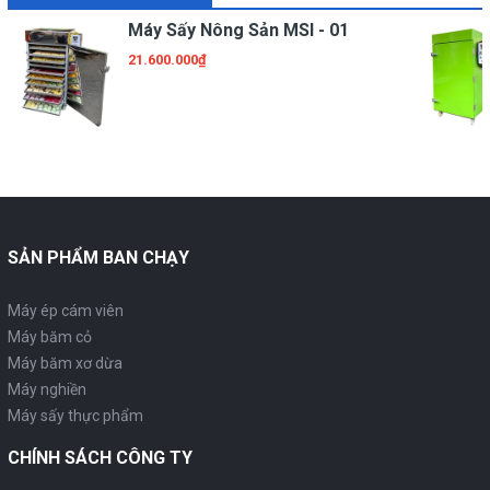
Máy Sấy Nông Sản MSI - 01
21.600.000₫
SẢN PHẨM BAN CHẠY
Máy ép cám viên
Máy băm cỏ
Máy băm xơ dừa
Máy nghiền
Máy sấy thực phẩm
CHÍNH SÁCH CÔNG TY