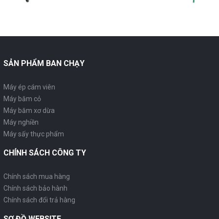
SẢN PHẨM BAN CHẠY
Máy ép cám viên
Máy băm cỏ
Máy băm xơ dừa
Máy nghiền
Máy sấy thực phẩm
CHÍNH SÁCH CÔNG TY
Chính sách mua hàng
Chính sách bảo hành
Chính sách đổi trả hàng
SƠ ĐỒ WEBSITE