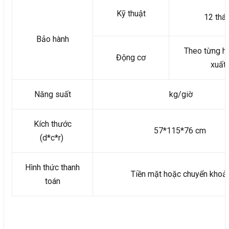
Kỹ thuật
12 thá
Bảo hành
Theo từng h
Động cơ
xuất
Năng suất
kg/giờ
Kích thước
57*115*76 cm
(d*c*r)
Hình thức thanh
Tiền mặt hoặc chuyển khoả
toán