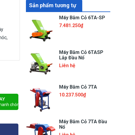
Sản phẩm tương tự
Máy Băm Cỏ 6TA-SP
7.481.250₫
ây
hóc,
Máy Băm Cỏ 6TASP
Lắp Đầu Nổ
Liên hệ
Máy Băm Cỏ 7TA
10.237.500₫
AY
nhanh chóng
Máy Băm Cỏ 7TA Đầu
Nổ
Liên hệ