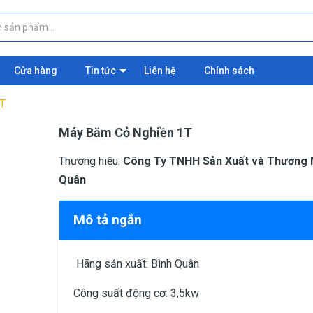
Cửa hàng
Tin tức
Liên hệ
Chính sách
T
Máy Băm Cỏ Nghiền 1T
Thương hiệu:
Công Ty TNHH Sản Xuất và Thương 
Quân
Mô tả ngắn
Hãng sản xuất: Bình Quân
Công suất động cơ: 3,5kw