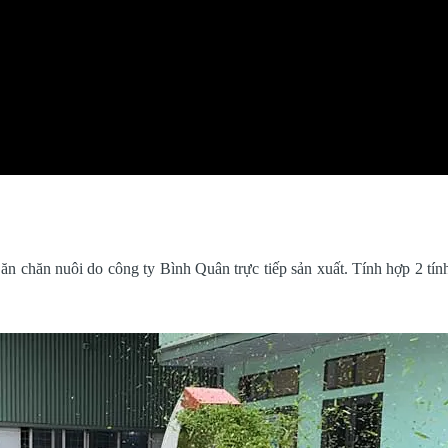
 chăn nuôi do công ty Bình Quân trực tiếp sản xuất. Tính hợp 2 tín