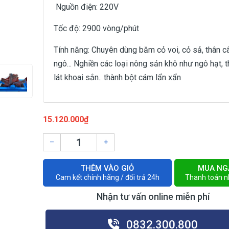
Nguồn điện: 220V
Tốc độ: 2900 vòng/phút
Tính năng: Chuyên dùng băm cỏ voi, cỏ sả, thân c
ngô... Nghiền các loại nông sản khô như ngô hạt, t
lát khoai sắn.. thành bột cám lẩn xẩn
15.120.000₫
–
+
THÊM VÀO GIỎ
MUA NG
Cam kết chính hãng / đổi trả 24h
Thanh toán 
Nhận tư vấn online miễn phí
0832.300.800