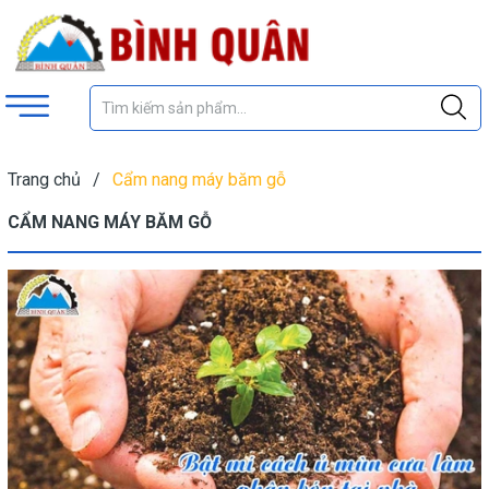
Trang chủ
/
Cẩm nang máy băm gỗ
CẨM NANG MÁY BĂM GỖ