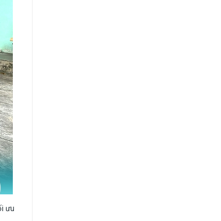
ối ưu