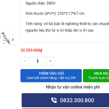
Nguồn điện: 380V
Kích thước (d*c*r): 255*217*67 cm
Tính năng: vít tải bản lề nghiêng thiết bị vận chuy
nguyên liệu thô từ vị trí thấp lên vị trí cao
32.550.000₫
–
+
THÊM VÀO GIỎ
MUA NG
Cam kết chính hãng / đổi trả 24h
Thanh toán 
Nhận tư vấn online miễn phí
0832.300.800